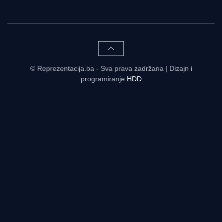
© Reprezentacija.ba - Sva prava zadržana | Dizajn i
programiranje
HDD
Rezultati uživo - tabele, statistike, raspored | Reprezentacija.ba