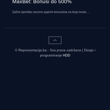
MaxBet: Bonusi do 500%
Začini sportsku sezonu sjajnim bonusima na tvoju kvotu
...
© Reprezentacija.ba - Sva prava zadržana | Dizajn i
programiranje
HDD
Rezultati uživo - tabele, statistike, raspored | Reprezentacija.ba