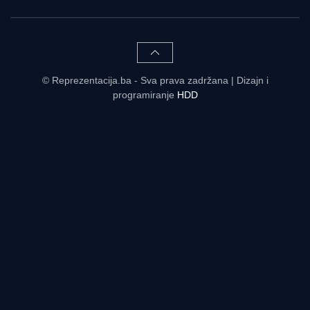
© Reprezentacija.ba - Sva prava zadržana | Dizajn i
programiranje
HDD
Rezultati uživo - tabele, statistike, raspored | Reprezentacija.ba