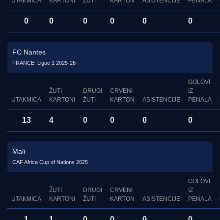
UTAKMICA
KARTONI
ŽUTI
KARTON
ASISTENCIJE
PENALA
0
0
0
0
0
0
FC Nantes
FRANCE: Ligue 1 2025-26
GOLOVI
ŽUTI
DRUGI
CRVENI
IZ
UTAKMICA
KARTONI
ŽUTI
KARTON
ASISTENCIJE
PENALA
13
4
0
0
0
0
Mali
CAF Africa Cup of Nations 2025
GOLOVI
ŽUTI
DRUGI
CRVENI
IZ
UTAKMICA
KARTONI
ŽUTI
KARTON
ASISTENCIJE
PENALA
1
1
0
0
0
0