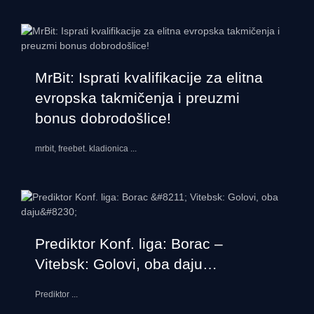
MrBit: Isprati kvalifikacije za elitna
evropska takmičenja i preuzmi
bonus dobrodošlice!
mrbit, freebet. kladionica
...
Prediktor Konf. liga: Borac –
Vitebsk: Golovi, oba daju…
Prediktor
...