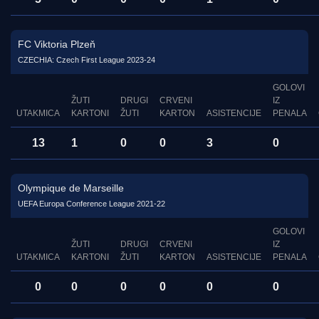
FC Viktoria Plzeň
CZECHIA: Czech First League 2023-24
GOLOVI
ŽUTI
DRUGI
CRVENI
IZ
UTAKMICA
KARTONI
ŽUTI
KARTON
ASISTENCIJE
PENALA
13
1
0
0
3
0
Olympique de Marseille
UEFA Europa Conference League 2021-22
GOLOVI
ŽUTI
DRUGI
CRVENI
IZ
UTAKMICA
KARTONI
ŽUTI
KARTON
ASISTENCIJE
PENALA
0
0
0
0
0
0