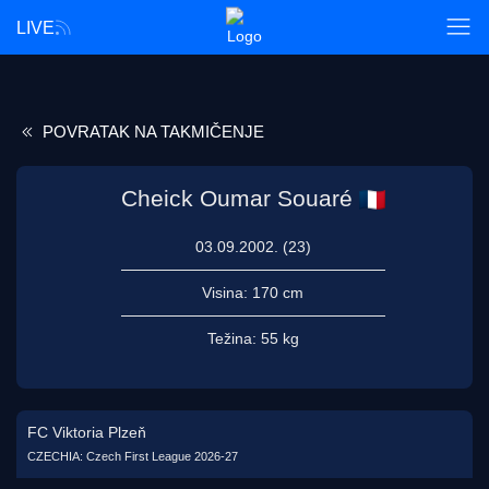
LIVE
POVRATAK NA TAKMIČENJE
Cheick Oumar Souaré
03.09.2002. (23)
Visina:
170 cm
Težina:
55 kg
FC Viktoria Plzeň
CZECHIA: Czech First League 2026-27