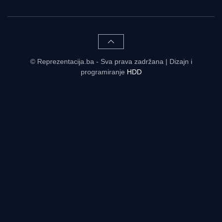
© Reprezentacija.ba - Sva prava zadržana | Dizajn i
programiranje
HDD
Rezultati uživo - tabele, statistike, raspored | Reprezentacija.ba