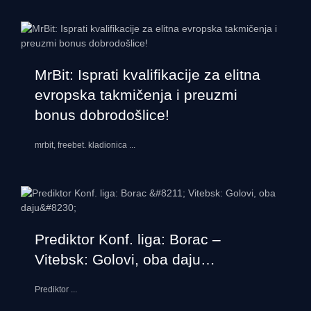
MrBit: Isprati kvalifikacije za elitna
evropska takmičenja i preuzmi
bonus dobrodošlice!
mrbit, freebet. kladionica
...
Prediktor Konf. liga: Borac –
Vitebsk: Golovi, oba daju…
Prediktor
...