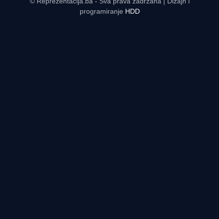
© Reprezentacija.ba - Sva prava zadržana | Dizajn i
programiranje
HDD
Rezultati uživo - tabele, statistike, raspored | Reprezentacija.ba