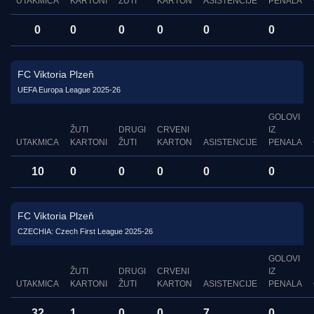
UTAKMICA
KARTONI
ŽUTI
KARTON
ASISTENCIJE
PENALA
0
0
0
0
0
0
FC Viktoria Plzeň
UEFA Europa League 2025-26
GOLOVI
ŽUTI
DRUGI
CRVENI
IZ
UTAKMICA
KARTONI
ŽUTI
KARTON
ASISTENCIJE
PENALA
10
0
0
0
0
0
FC Viktoria Plzeň
CZECHIA: Czech First League 2025-26
GOLOVI
ŽUTI
DRUGI
CRVENI
IZ
UTAKMICA
KARTONI
ŽUTI
KARTON
ASISTENCIJE
PENALA
32
1
0
0
7
0