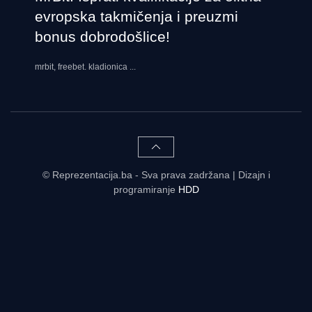
evropska takmičenja i preuzmi
bonus dobrodošlice!
mrbit, freebet. kladionica
...
© Reprezentacija.ba - Sva prava zadržana | Dizajn i
programiranje
HDD
Rezultati uživo - tabele, statistike, raspored | Reprezentacija.ba