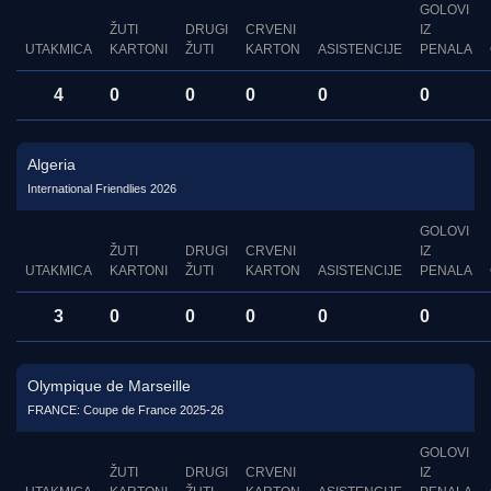
GOLOVI
ŽUTI
DRUGI
CRVENI
IZ
UTAKMICA
KARTONI
ŽUTI
KARTON
ASISTENCIJE
PENALA
4
0
0
0
0
0
Algeria
International Friendlies 2026
GOLOVI
ŽUTI
DRUGI
CRVENI
IZ
UTAKMICA
KARTONI
ŽUTI
KARTON
ASISTENCIJE
PENALA
3
0
0
0
0
0
Olympique de Marseille
FRANCE: Coupe de France 2025-26
GOLOVI
ŽUTI
DRUGI
CRVENI
IZ