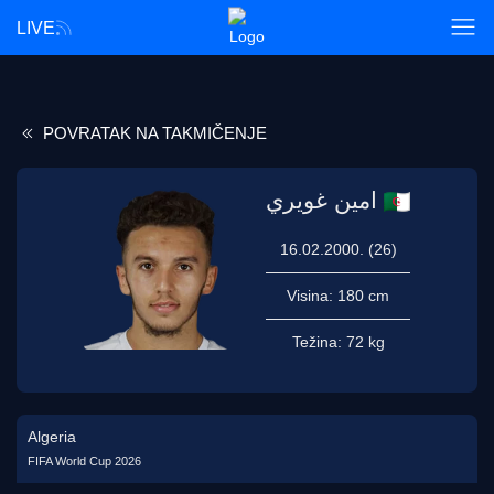
LIVE
POVRATAK NA TAKMIČENJE
امين غويري
16.02.2000. (26)
Visina:
180 cm
Težina:
72 kg
Algeria
FIFA World Cup 2026