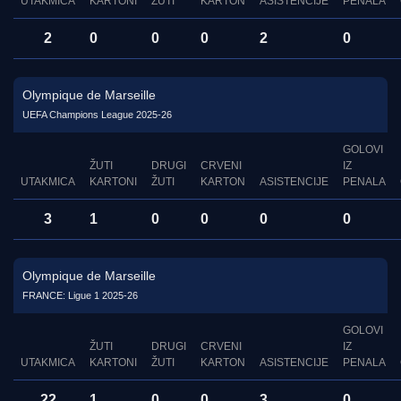
UTAKMICA
KARTONI
ŽUTI
KARTON
ASISTENCIJE
PENALA
2
0
0
0
2
0
Olympique de Marseille
UEFA Champions League 2025-26
GOLOVI
ŽUTI
DRUGI
CRVENI
IZ
UTAKMICA
KARTONI
ŽUTI
KARTON
ASISTENCIJE
PENALA
3
1
0
0
0
0
Olympique de Marseille
FRANCE: Ligue 1 2025-26
GOLOVI
ŽUTI
DRUGI
CRVENI
IZ
UTAKMICA
KARTONI
ŽUTI
KARTON
ASISTENCIJE
PENALA
22
1
0
0
3
0