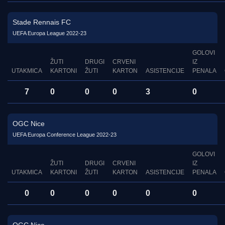
Stade Rennais FC
UEFA Europa League 2022-23
GOLOVI
ŽUTI
DRUGI
CRVENI
IZ
UTAKMICA
KARTONI
ŽUTI
KARTON
ASISTENCIJE
PENALA
7
0
0
0
3
0
OGC Nice
UEFA Europa Conference League 2022-23
GOLOVI
ŽUTI
DRUGI
CRVENI
IZ
UTAKMICA
KARTONI
ŽUTI
KARTON
ASISTENCIJE
PENALA
0
0
0
0
0
0