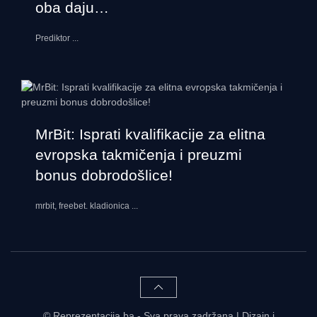
oba daju…
Prediktor
...
MrBit: Isprati kvalifikacije za elitna
evropska takmičenja i preuzmi
bonus dobrodošlice!
mrbit, freebet. kladionica
...
© Reprezentacija.ba - Sva prava zadržana | Dizajn i