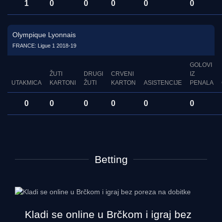
1
0
0
0
0
0
Olympique Lyonnais
FRANCE: Ligue 1 2018-19
GOLOVI
ŽUTI
DRUGI
CRVENI
IZ
UTAKMICA
KARTONI
ŽUTI
KARTON
ASISTENCIJE
PENALA
0
0
0
0
0
0
Betting
Kladi se online u Brčkom i igraj bez