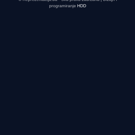
programiranje
HDD
Rezultati uživo - tabele, statistike, raspored | Reprezentacija.ba