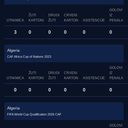
GOLOVI
ŽUTI
DRUGI
CRVENI
IZ
UTAKMICA
KARTONI
ŽUTI
KARTON
ASISTENCIJE
PENALA
3
0
0
0
0
0
Algeria
CAF Africa Cup of Nations 2023
GOLOVI
ŽUTI
DRUGI
CRVENI
IZ
UTAKMICA
KARTONI
ŽUTI
KARTON
ASISTENCIJE
PENALA
0
0
0
0
0
0
Algeria
FIFA World Cup Qualification 2026 CAF
GOLOVI