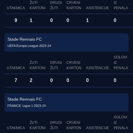
ŽUTI
DRUGI
CRVENI
IZ
UTAKMICA
KARTONI
ŽUTI
KARTON
ASISTENCIJE
PENALA
9
1
0
0
1
0
Stade Rennais FC
UEFA Europa League 2023-24
GOLOVI
ŽUTI
DRUGI
CRVENI
IZ
UTAKMICA
KARTONI
ŽUTI
KARTON
ASISTENCIJE
PENALA
7
2
0
0
0
0
Stade Rennais FC
FRANCE: Ligue 1 2023-24
GOLOVI
ŽUTI
DRUGI
CRVENI
IZ
UTAKMICA
KARTONI
ŽUTI
KARTON
ASISTENCIJE
PENALA