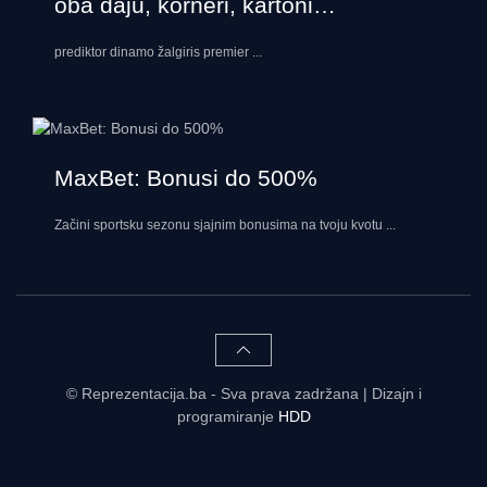
oba daju, korneri, kartoni…
prediktor dinamo žalgiris premier
...
MaxBet: Bonusi do 500%
Začini sportsku sezonu sjajnim bonusima na tvoju kvotu
...
© Reprezentacija.ba - Sva prava zadržana | Dizajn i
programiranje
HDD
Rezultati uživo - tabele, statistike, raspored | Reprezentacija.ba