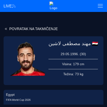
LIVE
POVRATAK NA TAKMIČENJE
مهند مصطفى لاشين
29.05.1996. (30)
Visina:
179 cm
Težina:
73 kg
Egypt
FIFA World Cup 2026