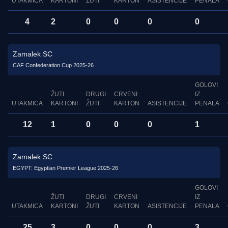
UTAKMICA
KARTONI
ŽUTI
KARTON
ASISTENCIJE
PENALA
4
2
0
0
0
0
Zamalek SC
CAF Confederation Cup 2025-26
GOLOVI
ŽUTI
DRUGI
CRVENI
IZ
UTAKMICA
KARTONI
ŽUTI
KARTON
ASISTENCIJE
PENALA
12
1
0
0
0
1
Zamalek SC
EGYPT: Egyptian Premier League 2025-26
GOLOVI
ŽUTI
DRUGI
CRVENI
IZ
UTAKMICA
KARTONI
ŽUTI
KARTON
ASISTENCIJE
PENALA
25
3
0
0
0
3