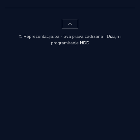
© Reprezentacija.ba - Sva prava zadržana | Dizajn i
programiranje
HDD
Rezultati uživo - tabele, statistike, raspored | Reprezentacija.ba