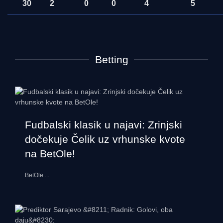
30
2
0
0
4
5
Betting
Fudbalski klasik u najavi: Zrinjski
dočekuje Čelik uz vrhunske kvote
na BetOle!
BetOle
...