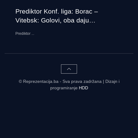
Prediktor Konf. liga: Borac –
Vitebsk: Golovi, oba daju…
Prediktor
...
© Reprezentacija.ba - Sva prava zadržana | Dizajn i
programiranje
HDD
Rezultati uživo - tabele, statistike, raspored | Reprezentacija.ba