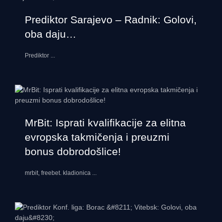
Prediktor Sarajevo – Radnik: Golovi,
oba daju…
Prediktor
...
MrBit: Isprati kvalifikacije za elitna
evropska takmičenja i preuzmi
bonus dobrodošlice!
mrbit, freebet. kladionica
...