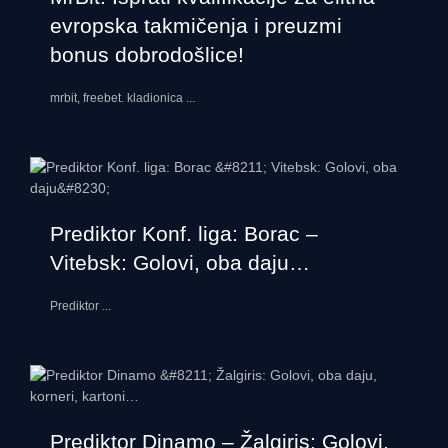
evropska takmičenja i preuzmi
bonus dobrodošlice!
mrbit, freebet. kladionica
...
Prediktor Konf. liga: Borac –
Vitebsk: Golovi, oba daju…
Prediktor
...
Prediktor Dinamo – Žalgiris: Golovi,