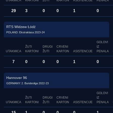
UTAKMICA
KARTONI
ŽUTI
KARTON
ASISTENCIJE
PENALA
29
3
0
0
1
0
RTS Widzew Łódź
POLAND: Ekstraklasa 2023-24
GOLOVI
ŽUTI
DRUGI
CRVENI
IZ
UTAKMICA
KARTONI
ŽUTI
KARTON
ASISTENCIJE
PENALA
7
0
0
0
1
0
Hannover 96
GERMANY: 2. Bundesliga 2022-23
GOLOVI
ŽUTI
DRUGI
CRVENI
IZ
UTAKMICA
KARTONI
ŽUTI
KARTON
ASISTENCIJE
PENALA
15
1
0
0
0
1