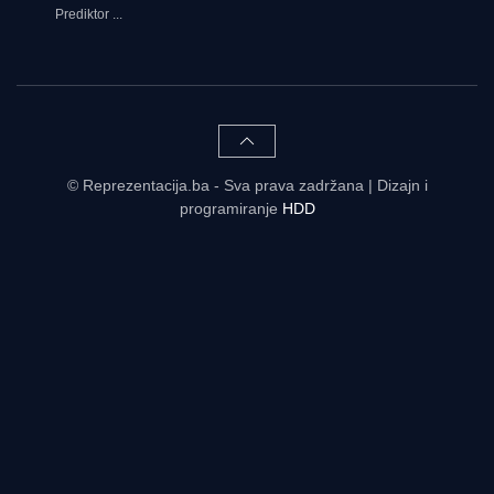
Prediktor
...
© Reprezentacija.ba - Sva prava zadržana | Dizajn i
programiranje
HDD
Rezultati uživo - tabele, statistike, raspored | Reprezentacija.ba