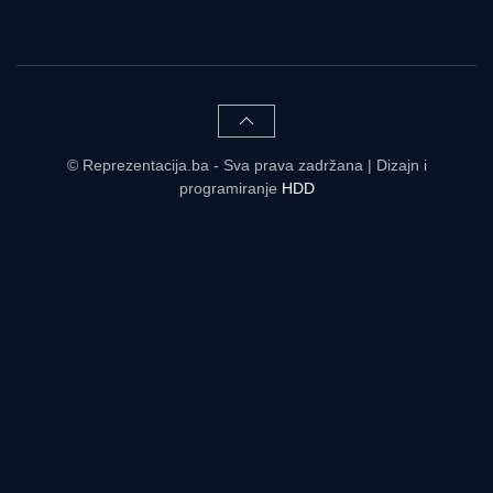
© Reprezentacija.ba - Sva prava zadržana | Dizajn i
programiranje
HDD
Rezultati uživo - tabele, statistike, raspored | Reprezentacija.ba