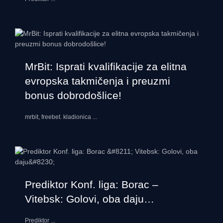
MrBit: Isprati kvalifikacije za elitna
evropska takmičenja i preuzmi
bonus dobrodošlice!
mrbit, freebet. kladionica
...
Prediktor Konf. liga: Borac –
Vitebsk: Golovi, oba daju…
Prediktor
...