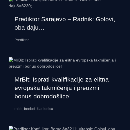
Prediktor Sarajevo – Radnik: Golovi,
oba daju…
Prediktor
...
MrBit: Isprati kvalifikacije za elitna
evropska takmičenja i preuzmi
bonus dobrodošlice!
mrbit, freebet. kladionica
...