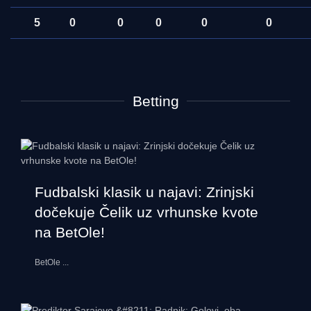
5
0
0
0
0
0
Betting
Fudbalski klasik u najavi: Zrinjski
dočekuje Čelik uz vrhunske kvote
na BetOle!
BetOle
...