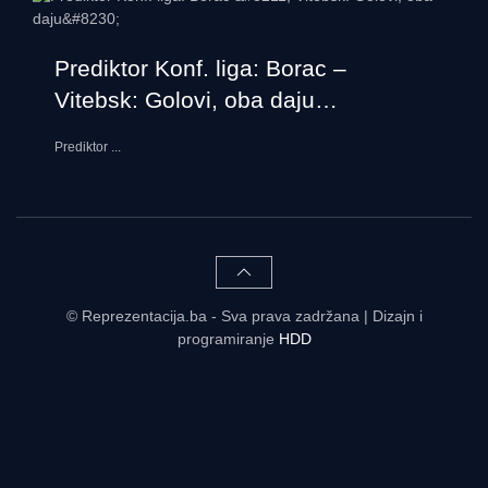
Prediktor Konf. liga: Borac –
Vitebsk: Golovi, oba daju…
Prediktor
...
© Reprezentacija.ba - Sva prava zadržana | Dizajn i
programiranje
HDD
Rezultati uživo - tabele, statistike, raspored | Reprezentacija.ba