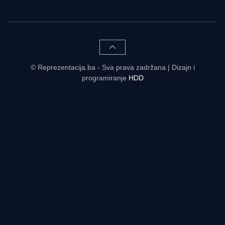
© Reprezentacija.ba - Sva prava zadržana | Dizajn i
programiranje
HDD
Rezultati uživo - tabele, statistike, raspored | Reprezentacija.ba