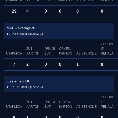
UTAKMICA
KARTONI
ŽUTI
KARTON
ASISTENCIJE
PENALA
29
4
0
0
0
0
MKE Ankaragücü
TURKEY: Süper Lig 2022-23
GOLOVI
ŽUTI
DRUGI
CRVENI
IZ
UTAKMICA
KARTONI
ŽUTI
KARTON
ASISTENCIJE
PENALA
7
2
0
0
1
0
Gaziantep FK
TURKEY: Süper Lig 2022-23
GOLOVI
ŽUTI
DRUGI
CRVENI
IZ
UTAKMICA
KARTONI
ŽUTI
KARTON
ASISTENCIJE
PENALA
8
1
0
0
0
0