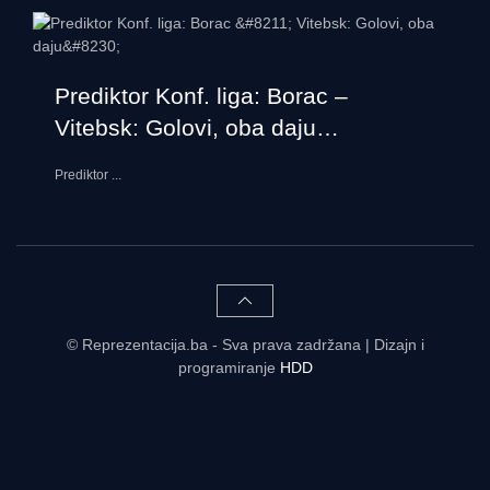
Prediktor Konf. liga: Borac –
Vitebsk: Golovi, oba daju…
Prediktor
...
© Reprezentacija.ba - Sva prava zadržana | Dizajn i
programiranje
HDD
Rezultati uživo - tabele, statistike, raspored | Reprezentacija.ba