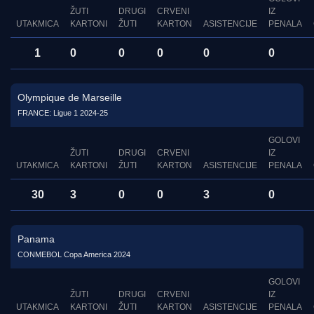
ŽUTI
DRUGI
CRVENI
IZ
UTAKMICA
KARTONI
ŽUTI
KARTON
ASISTENCIJE
PENALA
1
0
0
0
0
0
Olympique de Marseille
FRANCE: Ligue 1 2024-25
GOLOVI
ŽUTI
DRUGI
CRVENI
IZ
UTAKMICA
KARTONI
ŽUTI
KARTON
ASISTENCIJE
PENALA
30
3
0
0
3
0
Panama
CONMEBOL Copa America 2024
GOLOVI
ŽUTI
DRUGI
CRVENI
IZ
UTAKMICA
KARTONI
ŽUTI
KARTON
ASISTENCIJE
PENALA