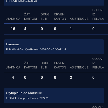
FRANCE: Ligue 1 2025-26
GOLOVI
ŽUTI
DRUGI
CRVENI
IZ
UTAKMICA
KARTONI
ŽUTI
KARTON
ASISTENCIJE
PENALA
16
4
0
0
1
0
Panama
FIFA World Cup Qualification 2026 CONCACAF 1-2
GOLOVI
ŽUTI
DRUGI
CRVENI
IZ
UTAKMICA
KARTONI
ŽUTI
KARTON
ASISTENCIJE
PENALA
4
0
0
0
2
0
Olympique de Marseille
FRANCE: Coupe de France 2024-25
GOLOVI