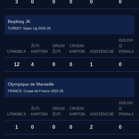
3
0
0
0
0
0
Beşiktaş JK
TURKEY: Süper Lig 2025-26
GOLOVI
ŽUTI
DRUGI
CRVENI
IZ
UTAKMICA
KARTONI
ŽUTI
KARTON
ASISTENCIJE
PENALA
12
4
0
0
1
0
Olympique de Marseille
FRANCE: Coupe de France 2025-26
GOLOVI
ŽUTI
DRUGI
CRVENI
IZ
UTAKMICA
KARTONI
ŽUTI
KARTON
ASISTENCIJE
PENALA
1
0
0
0
2
0