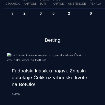
UTAKMICA
KARTONI
ŽUTI
KARTON
ASISTENCIJE
PENALA
8
2
0
0
2
0
Betting
Fudbalski klasik u najavi: Zrinjski
dočekuje Čelik uz vrhunske kvote
na BetOle!
BetOle
...