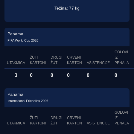
Težina:
77 kg
Panama
FIFA World Cup 2026
GOLOVI
ŽUTI
DRUGI
CRVENI
IZ
UTAKMICA
KARTONI
ŽUTI
KARTON
ASISTENCIJE
PENALA
3
0
0
0
0
0
Panama
International Friendlies 2026
GOLOVI
ŽUTI
DRUGI
CRVENI
IZ
UTAKMICA
KARTONI
ŽUTI
KARTON
ASISTENCIJE
PENALA