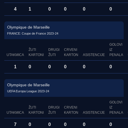
4
1
0
0
0
0
Olympique de Marseille
FRANCE: Coupe de France 2023-24
GOLOVI
ŽUTI
DRUGI
CRVENI
IZ
UTAKMICA
KARTONI
ŽUTI
KARTON
ASISTENCIJE
PENALA
1
0
0
0
0
0
Olympique de Marseille
UEFA Europa League 2023-24
GOLOVI
ŽUTI
DRUGI
CRVENI
IZ
UTAKMICA
KARTONI
ŽUTI
KARTON
ASISTENCIJE
PENALA
7
0
0
0
0
0