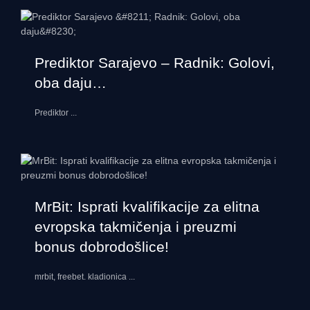
Prediktor Sarajevo – Radnik: Golovi,
oba daju…
Prediktor
...
MrBit: Isprati kvalifikacije za elitna
evropska takmičenja i preuzmi
bonus dobrodošlice!
mrbit, freebet. kladionica
...