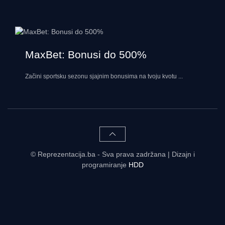
MaxBet: Bonusi do 500%
Začini sportsku sezonu sjajnim bonusima na tvoju kvotu
...
© Reprezentacija.ba - Sva prava zadržana | Dizajn i
programiranje
HDD
Rezultati uživo - tabele, statistike, raspored | Reprezentacija.ba