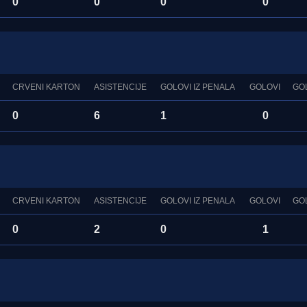
0
0
0
0
CRVENI KARTON
ASISTENCIJE
GOLOVI IZ PENALA
GOLOVI
GO
0
6
1
0
CRVENI KARTON
ASISTENCIJE
GOLOVI IZ PENALA
GOLOVI
GO
0
2
0
1