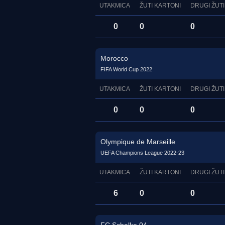
UTAKMICA
ŽUTI KARTONI
DRUGI ŽUTI
0
0
0
Morocco
FIFA World Cup 2022
UTAKMICA
ŽUTI KARTONI
DRUGI ŽUTI
0
0
0
Olympique de Marseille
UEFA Champions League 2022-23
UTAKMICA
ŽUTI KARTONI
DRUGI ŽUTI
6
0
0