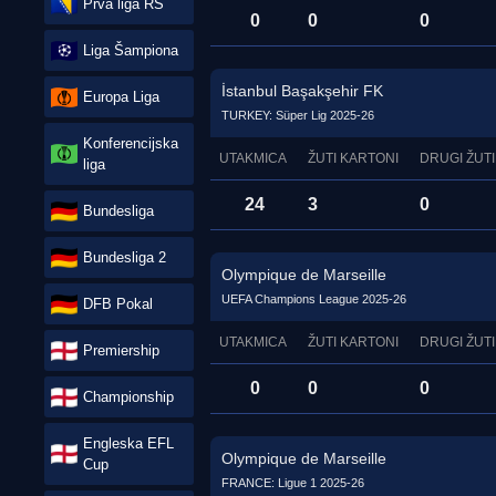
Prva liga RS
0
0
0
Liga Šampiona
İstanbul Başakşehir FK
Europa Liga
TURKEY: Süper Lig 2025-26
Konferencijska
UTAKMICA
ŽUTI KARTONI
DRUGI ŽUTI
liga
24
3
0
Bundesliga
Bundesliga 2
Olympique de Marseille
UEFA Champions League 2025-26
DFB Pokal
UTAKMICA
ŽUTI KARTONI
DRUGI ŽUTI
Premiership
0
0
0
Championship
Engleska EFL
Olympique de Marseille
Cup
FRANCE: Ligue 1 2025-26