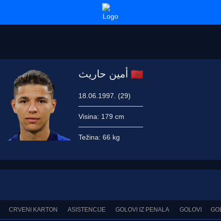
أمين حاريث
18.06.1997. (29)
Visina:
179 cm
Težina:
66 kg
CRVENI KARTON
ASISTENCIJE
GOLOVI IZ PENALA
GOLOVI
GO