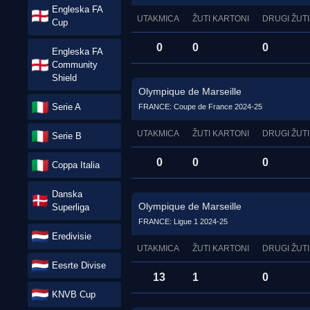
Engleska FA
UTAKMICA
ŽUTI KARTONI
DRUGI ŽUTI
Cup
0
0
0
Engleska FA
Community
Shield
Olympique de Marseille
Serie A
FRANCE: Coupe de France 2024-25
UTAKMICA
ŽUTI KARTONI
DRUGI ŽUTI
Serie B
0
0
0
Coppa Italia
Danska
Olympique de Marseille
Superliga
FRANCE: Ligue 1 2024-25
Eredivisie
UTAKMICA
ŽUTI KARTONI
DRUGI ŽUTI
Eesrte Divise
13
1
0
KNVB Cup