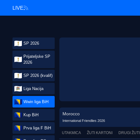
LIVE
SP 2026
Prijateljske SP
2026
SP 2026 (kvalif)
Liga Nacija
Wwin liga BiH
Morocco
Kup BiH
International Friendlies 2026
Prva liga F BiH
UTAKMICA
ŽUTI KARTONI
DRUGI ŽUTI