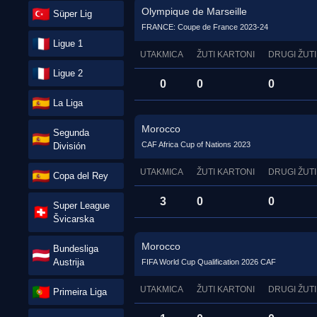
Olympique de Marseille
Süper Lig
FRANCE: Coupe de France 2023-24
Ligue 1
UTAKMICA
ŽUTI KARTONI
DRUGI ŽUTI
Ligue 2
0
0
0
La Liga
Morocco
Segunda
CAF Africa Cup of Nations 2023
División
UTAKMICA
ŽUTI KARTONI
DRUGI ŽUTI
Copa del Rey
3
0
0
Super League
Švicarska
Morocco
Bundesliga
Austrija
FIFA World Cup Qualification 2026 CAF
UTAKMICA
ŽUTI KARTONI
DRUGI ŽUTI
Primeira Liga