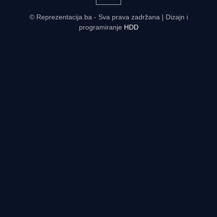
© Reprezentacija.ba - Sva prava zadržana | Dizajn i
programiranje
HDD
Rezultati uživo - tabele, statistike, raspored | Reprezentacija.ba