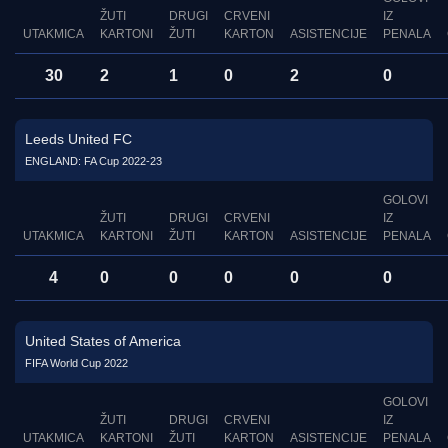
ŽUTI
DRUGI
CRVENI
IZ
UTAKMICA
KARTONI
ŽUTI
KARTON
ASISTENCIJE
PENALA
30
2
1
0
2
0
Leeds United FC
ENGLAND: FA Cup 2022-23
GOLOVI
ŽUTI
DRUGI
CRVENI
IZ
UTAKMICA
KARTONI
ŽUTI
KARTON
ASISTENCIJE
PENALA
4
0
0
0
0
0
United States of America
FIFA World Cup 2022
GOLOVI
ŽUTI
DRUGI
CRVENI
IZ
UTAKMICA
KARTONI
ŽUTI
KARTON
ASISTENCIJE
PENALA