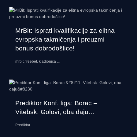
MrBit: Isprati kvalifikacije za elitna
evropska takmičenja i preuzmi
bonus dobrodošlice!
mrbit, freebet. kladionica
...
Prediktor Konf. liga: Borac –
Vitebsk: Golovi, oba daju…
Prediktor
...