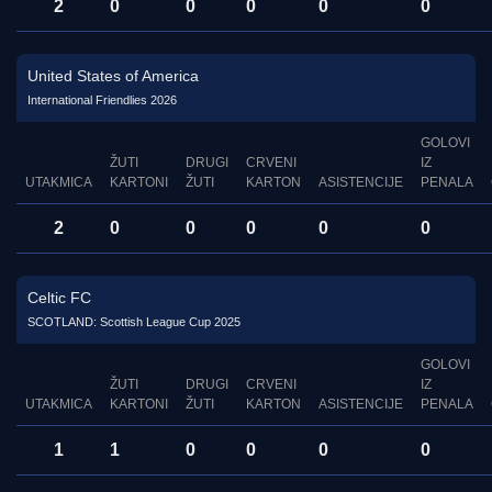
2
0
0
0
0
0
United States of America
International Friendlies 2026
GOLOVI
ŽUTI
DRUGI
CRVENI
IZ
UTAKMICA
KARTONI
ŽUTI
KARTON
ASISTENCIJE
PENALA
2
0
0
0
0
0
Celtic FC
SCOTLAND: Scottish League Cup 2025
GOLOVI
ŽUTI
DRUGI
CRVENI
IZ
UTAKMICA
KARTONI
ŽUTI
KARTON
ASISTENCIJE
PENALA
1
1
0
0
0
0