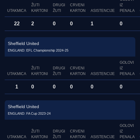
ŽUTI
DRUGI
CRVENI
IZ
UTAKMICA
KARTONI
ŽUTI
KARTON
ASISTENCIJE
PENALA
22
2
0
0
1
0
Sheffield United
ENGLAND: EFL Championship 2024-25
GOLOVI
ŽUTI
DRUGI
CRVENI
IZ
UTAKMICA
KARTONI
ŽUTI
KARTON
ASISTENCIJE
PENALA
1
0
0
0
0
0
Sheffield United
ENGLAND: FA Cup 2023-24
GOLOVI
ŽUTI
DRUGI
CRVENI
IZ
UTAKMICA
KARTONI
ŽUTI
KARTON
ASISTENCIJE
PENALA