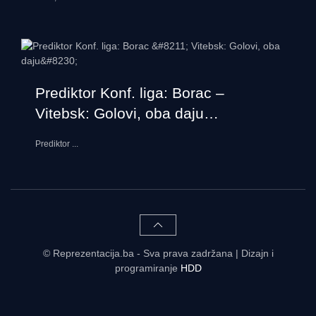
Prediktor Konf. liga: Borac –
Vitebsk: Golovi, oba daju…
Prediktor
...
© Reprezentacija.ba - Sva prava zadržana | Dizajn i
programiranje
HDD
Rezultati uživo - tabele, statistike, raspored | Reprezentacija.ba