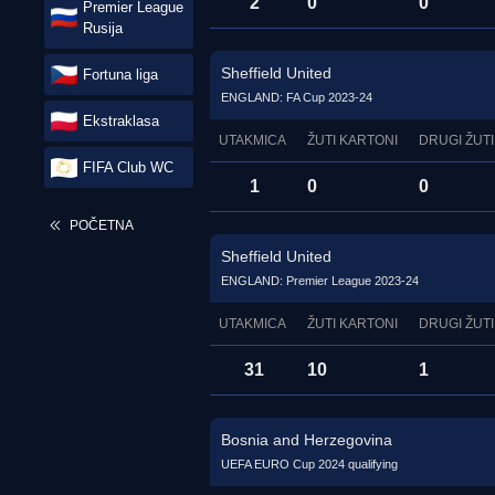
2
0
0
Premier League
Rusija
Sheffield United
Fortuna liga
ENGLAND: FA Cup 2023-24
Ekstraklasa
UTAKMICA
ŽUTI KARTONI
DRUGI ŽUTI
FIFA Club WC
1
0
0
POČETNA
Sheffield United
ENGLAND: Premier League 2023-24
UTAKMICA
ŽUTI KARTONI
DRUGI ŽUTI
31
10
1
Bosnia and Herzegovina
UEFA EURO Cup 2024 qualifying