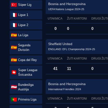
Bosnia and Herzegovina
Süper Lig
UEFA Nations League 2024-25
Ligue 1
UTAKMICA
ŽUTI KARTONI
DRUGI ŽUTI
Ligue 2
0
0
0
La Liga
Sheffield United
Segunda
ENGLAND: EFL Championship 2024-25
División
UTAKMICA
ŽUTI KARTONI
DRUGI ŽUTI
Copa del Rey
41
11
0
Super League
Švicarska
Bosnia and Herzegovina
Bundesliga
Austrija
International Friendlies 2024
UTAKMICA
ŽUTI KARTONI
DRUGI ŽUTI
Primeira Liga