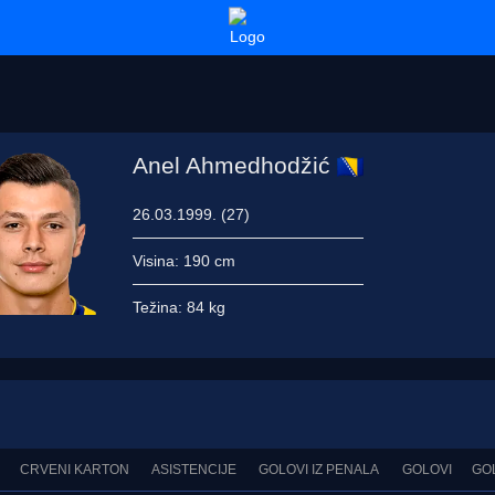
Anel Ahmedhodžić
26.03.1999. (27)
Visina:
190 cm
Težina:
84 kg
CRVENI KARTON
ASISTENCIJE
GOLOVI IZ PENALA
GOLOVI
GO