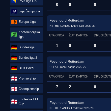
Prva liga RS
0
0
0
Liga Šampiona
Feyenoord Rotterdam
Europa Liga
NETHERLANDS: KNVB Cup 2025-26
Konferencijska
UTAKMICA
ŽUTI KARTONI
DRUGI ŽUTI
liga
1
0
0
Bundesliga
Bundesliga 2
Feyenoord Rotterdam
UEFA Europa League 2025-26
DFB Pokal
UTAKMICA
ŽUTI KARTONI
DRUGI ŽUTI
Premiership
7
2
0
Championship
Engleska EFL
Feyenoord Rotterdam
Cup
NETHERLANDS: Eredivisie 2025-26