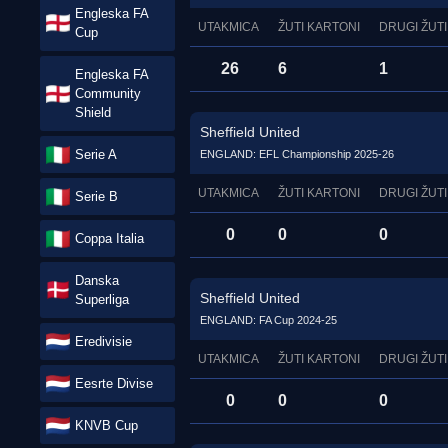
Engleska FA
UTAKMICA
ŽUTI KARTONI
DRUGI ŽUTI
Cup
26
6
1
Engleska FA
Community
Shield
Sheffield United
Serie A
ENGLAND: EFL Championship 2025-26
UTAKMICA
ŽUTI KARTONI
DRUGI ŽUTI
Serie B
0
0
0
Coppa Italia
Danska
Sheffield United
Superliga
ENGLAND: FA Cup 2024-25
Eredivisie
UTAKMICA
ŽUTI KARTONI
DRUGI ŽUTI
Eesrte Divise
0
0
0
KNVB Cup