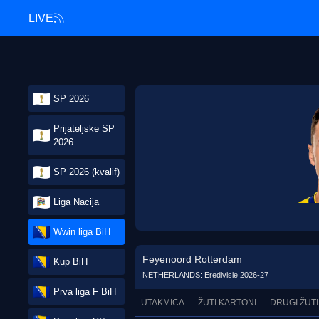
LIVE
SP 2026
Prijateljske SP
2026
SP 2026 (kvalif)
Liga Nacija
Wwin liga BiH
Feyenoord Rotterdam
Kup BiH
NETHERLANDS: Eredivisie 2026-27
Prva liga F BiH
UTAKMICA
ŽUTI KARTONI
DRUGI ŽUTI