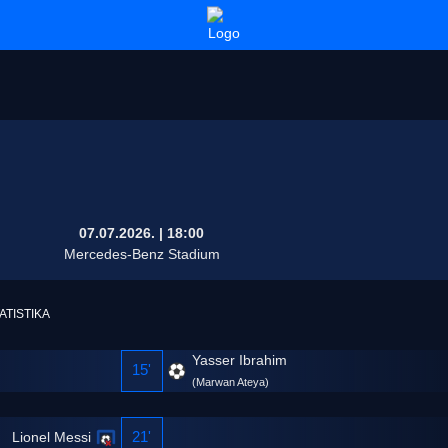
07.07.2026.
|
18:00
Mercedes-Benz Stadium
ATISTIKA
Yasser Ibrahim
15'
(
Marwan Ateya
)
21'
Lionel Messi