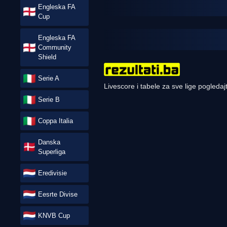
Engleska FA
Cup
Engleska FA
Community
Shield
Serie A
Livescore i tabele za sve lige pogledaj
Serie B
Coppa Italia
Danska
Superliga
Eredivisie
Eesrte Divise
KNVB Cup