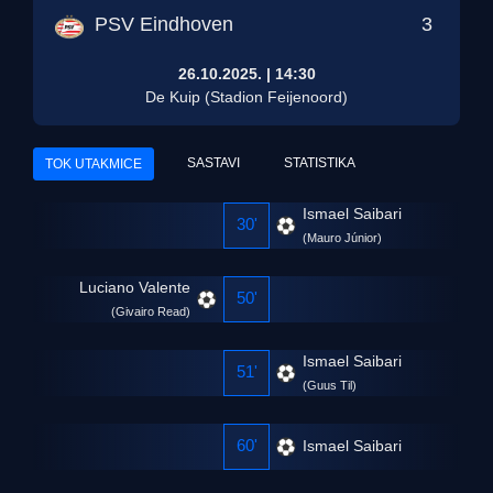
PSV Eindhoven
3
26.10.2025.
|
14:30
De Kuip (Stadion Feijenoord)
SASTAVI
STATISTIKA
TOK UTAKMICE
Ismael Saibari
30'
(
Mauro Júnior
)
Luciano Valente
50'
(
Givairo Read
)
Ismael Saibari
51'
(
Guus Til
)
60'
Ismael Saibari