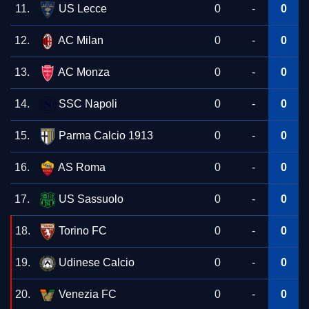
11
.
US Lecce
0
-
0
12
.
AC Milan
0
-
0
13
.
AC Monza
0
-
0
14
.
SSC Napoli
0
-
0
15
.
Parma Calcio 1913
0
-
0
16
.
AS Roma
0
-
0
17
.
US Sassuolo
0
-
0
18
.
Torino FC
0
-
0
19
.
Udinese Calcio
0
-
0
20
.
Venezia FC
0
-
0