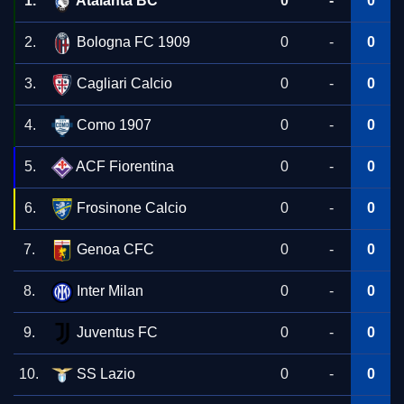
1
.
Atalanta BC
0
-
0
2
.
Bologna FC 1909
0
-
0
3
.
Cagliari Calcio
0
-
0
4
.
Como 1907
0
-
0
5
.
ACF Fiorentina
0
-
0
6
.
Frosinone Calcio
0
-
0
7
.
Genoa CFC
0
-
0
8
.
Inter Milan
0
-
0
9
.
Juventus FC
0
-
0
10
.
SS Lazio
0
-
0