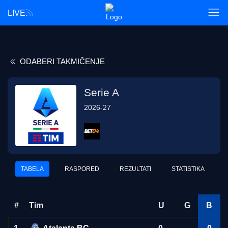
LIVE
ODABERI TAKMIČENJE
Serie A
2026-27
TABELA
RASPORED
REZULTATI
STATISTIKA
#
Tim
U
G
B