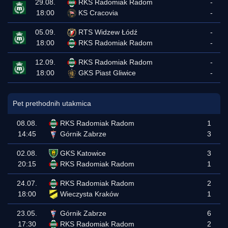
29.08.
RKS Radomiak Radom
-
18:00
KS Cracovia
-
05.09.
RTS Widzew Łódź
-
18:00
RKS Radomiak Radom
-
12.09.
RKS Radomiak Radom
-
18:00
GKS Piast Gliwice
-
Pet prethodnih utakmica
08.08.
RKS Radomiak Radom
1
14:45
Górnik Zabrze
3
02.08.
GKS Katowice
3
20:15
RKS Radomiak Radom
1
24.07.
RKS Radomiak Radom
2
18:00
Wieczysta Kraków
1
23.05.
Górnik Zabrze
6
17:30
RKS Radomiak Radom
2