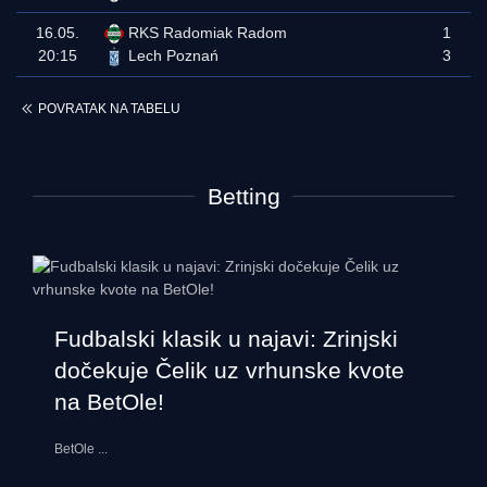
16.05.
RKS Radomiak Radom
1
20:15
Lech Poznań
3
POVRATAK NA TABELU
Betting
Fudbalski klasik u najavi: Zrinjski
dočekuje Čelik uz vrhunske kvote
na BetOle!
BetOle
...