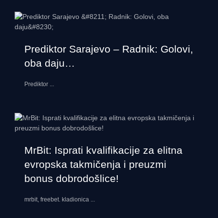
Prediktor Sarajevo – Radnik: Golovi,
oba daju…
Prediktor
...
MrBit: Isprati kvalifikacije za elitna
evropska takmičenja i preuzmi
bonus dobrodošlice!
mrbit, freebet. kladionica
...