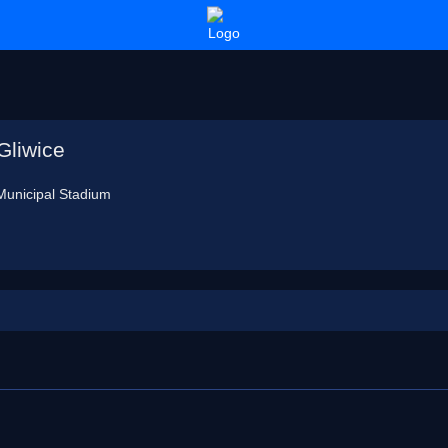
Gliwice
Municipal Stadium