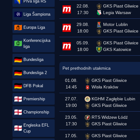
Prva liga RS
22.08.
GKS Piast Gliwice
17:30
Legia Warsaw
Liga Šampiona
29.08.
Motor Lublin
Europa Liga
18:00
GKS Piast Gliwice
Konferencijska
05.09.
GKS Piast Gliwice
liga
18:00
GKS Katowice
Bundesliga
Pet prethodnih utakmica
Bundesliga 2
01.08.
GKS Piast Gliwice
DFB Pokal
14:45
Wisła Kraków
27.07.
KGHM Zagłębie Lubin
Premiership
19:00
GKS Piast Gliwice
Championship
23.05.
RTS Widzew Łódź
17:30
GKS Piast Gliwice
Engleska EFL
Cup
17.05.
GKS Piast Gliwice