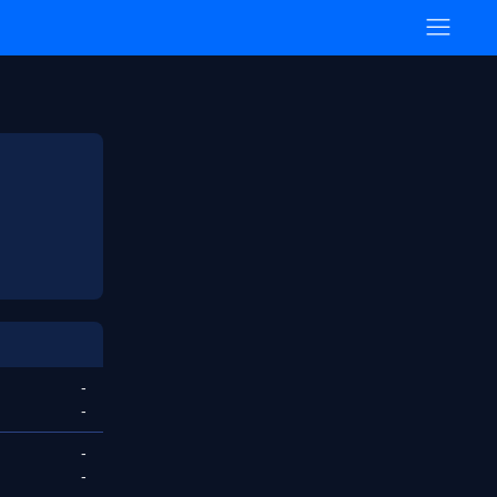
-
-
-
-