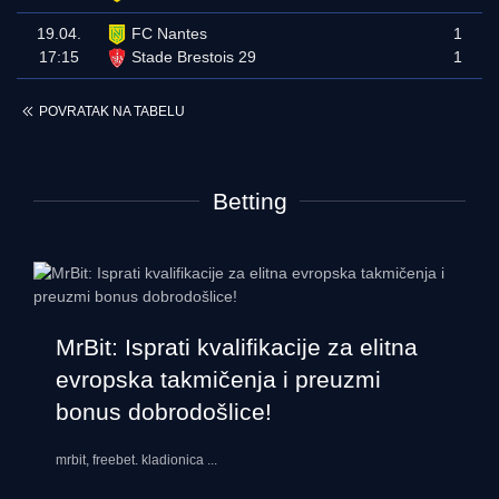
19.04.
FC Nantes
1
17:15
Stade Brestois 29
1
POVRATAK NA TABELU
Betting
MrBit: Isprati kvalifikacije za elitna
evropska takmičenja i preuzmi
bonus dobrodošlice!
mrbit, freebet. kladionica
...