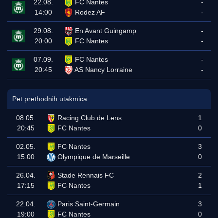
22.08.
FC Nantes
-
14:00
Rodez AF
-
29.08.
En Avant Guingamp
-
20:00
FC Nantes
-
07.09.
FC Nantes
-
20:45
AS Nancy Lorraine
-
Pet prethodnih utakmica
08.05.
Racing Club de Lens
1
20:45
FC Nantes
0
02.05.
FC Nantes
3
15:00
Olympique de Marseille
0
26.04.
Stade Rennais FC
2
17:15
FC Nantes
1
22.04.
Paris Saint-Germain
3
19:00
FC Nantes
0