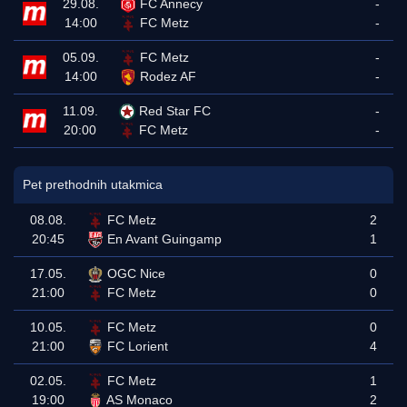
29.08.
FC Annecy
-
14:00
FC Metz
-
05.09.
FC Metz
-
14:00
Rodez AF
-
11.09.
Red Star FC
-
20:00
FC Metz
-
Pet prethodnih utakmica
08.08.
FC Metz
2
20:45
En Avant Guingamp
1
17.05.
OGC Nice
0
21:00
FC Metz
0
10.05.
FC Metz
0
21:00
FC Lorient
4
02.05.
FC Metz
1
19:00
AS Monaco
2