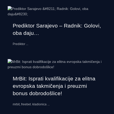
Prediktor Sarajevo – Radnik: Golovi,
oba daju…
Prediktor
...
MrBit: Isprati kvalifikacije za elitna
evropska takmičenja i preuzmi
bonus dobrodošlice!
mrbit, freebet. kladionica
...