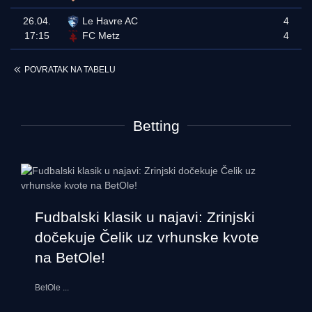
26.04.
Le Havre AC
4
17:15
FC Metz
4
POVRATAK NA TABELU
Betting
Fudbalski klasik u najavi: Zrinjski
dočekuje Čelik uz vrhunske kvote
na BetOle!
BetOle
...