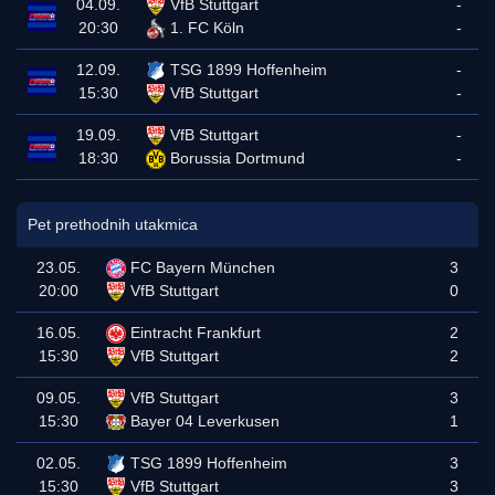
04.09.
VfB Stuttgart
-
20:30
1. FC Köln
-
12.09.
TSG 1899 Hoffenheim
-
15:30
VfB Stuttgart
-
19.09.
VfB Stuttgart
-
18:30
Borussia Dortmund
-
Pet prethodnih utakmica
23.05.
FC Bayern München
3
20:00
VfB Stuttgart
0
16.05.
Eintracht Frankfurt
2
15:30
VfB Stuttgart
2
09.05.
VfB Stuttgart
3
15:30
Bayer 04 Leverkusen
1
02.05.
TSG 1899 Hoffenheim
3
15:30
VfB Stuttgart
3