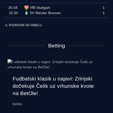
26.04.
VfB Stuttgart
1
15:30
SV Werder Bremen
1
POVRATAK NA TABELU
Betting
Fudbalski klasik u najavi: Zrinjski
dočekuje Čelik uz vrhunske kvote
na BetOle!
BetOle
...