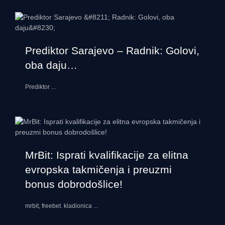
Prediktor Sarajevo – Radnik: Golovi,
oba daju…
Prediktor
...
MrBit: Isprati kvalifikacije za elitna
evropska takmičenja i preuzmi
bonus dobrodošlice!
mrbit, freebet. kladionica
...