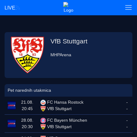
LIVE
VfB Stuttgart
MHPArena
Pet narednih utakmica
21.08.
FC Hansa Rostock
-
20:45
VfB Stuttgart
-
28.08.
FC Bayern München
-
20:30
VfB Stuttgart
-