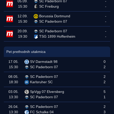
05.09.
SC Paderborn 07
-
15:30
SC Freiburg
-
12.09.
Borussia Dortmund
-
15:30
SC Paderborn 07
-
20.09.
SC Paderborn 07
-
19:30
TSG 1899 Hoffenheim
-
Pet prethodnih utakmica
17.05.
SV Darmstadt 98
0
15:30
SC Paderborn 07
2
08.05.
SC Paderborn 07
2
18:30
Karlsruher SC
2
03.05.
SpVgg 07 Elversberg
5
13:30
SC Paderborn 07
1
26.04.
SC Paderborn 07
2
13:30
FC Schalke 04
3