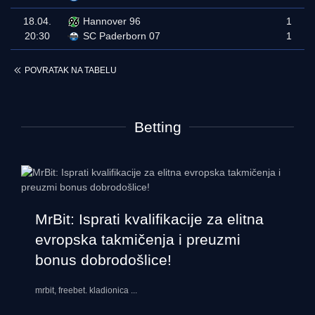
18.04.
Hannover 96
1
20:30
SC Paderborn 07
1
POVRATAK NA TABELU
Betting
MrBit: Isprati kvalifikacije za elitna
evropska takmičenja i preuzmi
bonus dobrodošlice!
mrbit, freebet. kladionica
...