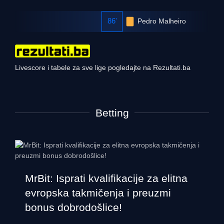
86'
Pedro Malheiro
Livescore i tabele za sve lige pogledajte na Rezultati.ba
Betting
MrBit: Isprati kvalifikacije za elitna
evropska takmičenja i preuzmi
bonus dobrodošlice!