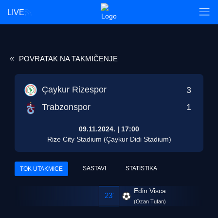
LIVE
POVRATAK NA TAKMIČENJE
Çaykur Rizespor
3
Trabzonspor
1
09.11.2024.
|
17:00
Rize City Stadium (Çaykur Didi Stadium)
SASTAVI
STATISTIKA
TOK UTAKMICE
Edin Visca
23'
(
Ozan Tufan
)