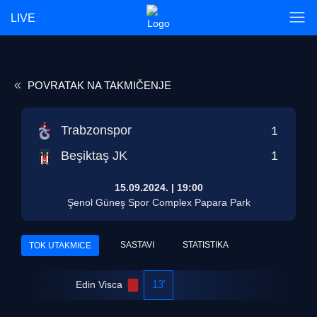
LIVE
POVRATAK NA TAKMIČENJE
Trabzonspor
1
Beşiktaş JK
1
15.09.2024.
|
19:00
Şenol Güneş Spor Complex Papara Park
SASTAVI
STATISTIKA
TOK UTAKMICE
13'
Edin Visca