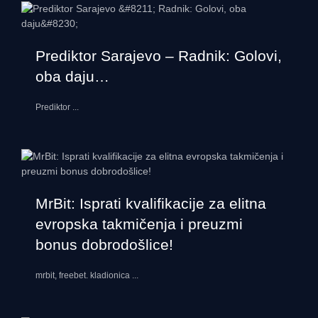
Prediktor Sarajevo – Radnik: Golovi,
oba daju…
Prediktor
...
MrBit: Isprati kvalifikacije za elitna
evropska takmičenja i preuzmi
bonus dobrodošlice!
mrbit, freebet. kladionica
...